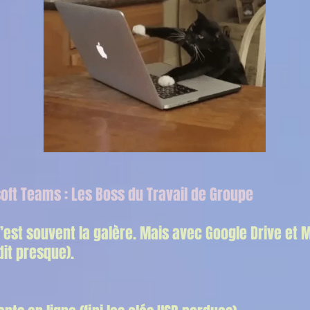
soft Teams : Les Boss du Travail de Groupe
’est souvent la galère. Mais avec Google Drive et 
dit presque).