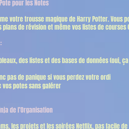
r Pote pour les Notes
mme votre trousse magique de Harry Potter. Vous p
s plans de révision et même vos listes de courses 
:
bleaux, des listes et des bases de données (oui, ça
nc pas de panique si vous perdez votre ordi
 vos potes sans galérer
inja de l’Organisation
ams, les projets et les soirées Netflix, pas facile de