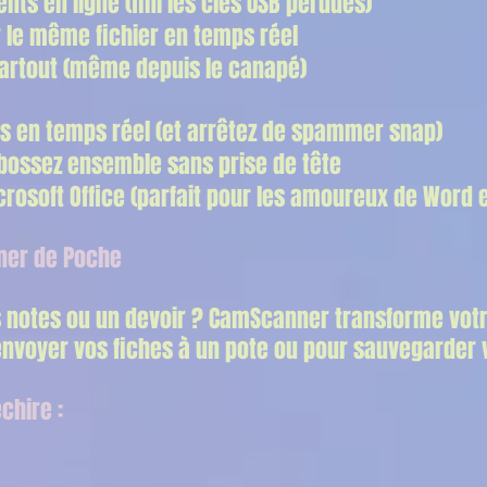
ts en ligne (fini les clés USB perdues)
ur le même fichier en temps réel
artout (même depuis le canapé)
s en temps réel (et arrêtez de spammer snap)
 bossez ensemble sans prise de tête
rosoft Office (parfait pour les amoureux de Word et
ner de Poche
 notes ou un devoir ? CamScanner transforme vot
envoyer vos fiches à un pote ou pour sauvegarder v
chire :